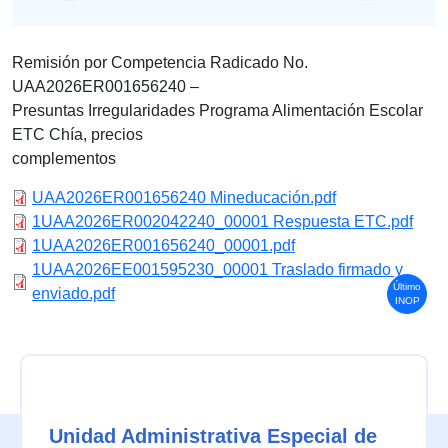
Remisión por Competencia Radicado No.
UAA2026ER001656240 –
Presuntas Irregularidades Programa Alimentación Escolar
ETC Chía, precios
complementos
UAA2026ER001656240 Mineducación.pdf
1UAA2026ER002042240_00001 Respuesta ETC.pdf
1UAA2026ER001656240_00001.pdf
1UAA2026EE001595230_00001 Traslado firmado y
Último
enviado.pdf
INOP
Unidad Administrativa Especial de