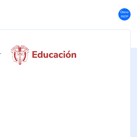
Último
INOP
r