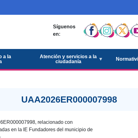
Síguenos
en:
 a la
Atención y servicios a la
Normativ
a
ciudadanía
UAA2026ER000007998
26ER000007998, relacionado con
tadas en la IE Fundadores del municipio de
.