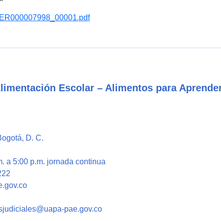
6ER000007998_00001.pdf
Alimentación Escolar – Alimentos para Aprende
Bogotá, D. C.
. a 5:00 p.m. jornada continua
222
e.gov.co
nesjudiciales@uapa-pae.gov.co