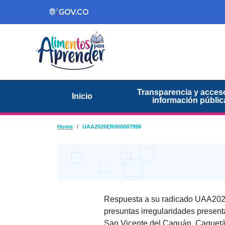
Pasar al contenido principal
Transparencia y acceso
Inicio
información públic
Ruta de navegación
Home
UAA2026ER000007998
Respuesta a su radicado UAA20
presuntas irregularidades presen
San Vicente del Caguán, Caquetá