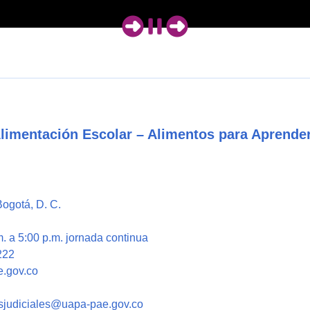
Anterior
Pausa
Siguiente
Alimentación Escolar – Alimentos para Aprende
Bogotá, D. C.
. a 5:00 p.m. jornada continua
222
e.gov.co
nesjudiciales@uapa-pae.gov.co