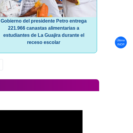
Gobierno del presidente Petro entrega
221.966 canastas alimentarias a
estudiantes de La Guajira durante el
Último
receso escolar
INOP
ina
ágina