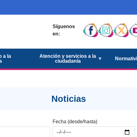
Síguenos
en:
 a la
Atención y servicios a la
Normativ
a
ciudadanía
Noticias
Fecha (desde/hasta)