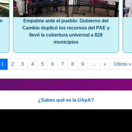
ón
Empalme ante el pueblo: Gobierno del
Cambio duplicó los recursos del PAE y
llevó la cobertura universal a 828
municipios
Paginación
Page
Page
Page
Page
Page
Page
Page
Page
Page
Siguiente pág
Última p
1
2
3
4
5
6
7
8
9
…
››
Último »
¿Sabes qué es la UApA?