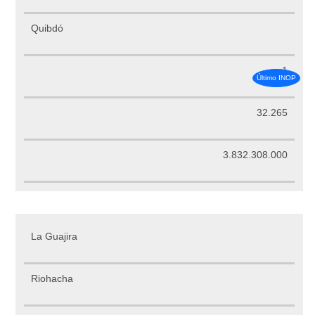
Quibdó
1
Último INOP
32.265
3.832.308.000
La Guajira
Riohacha