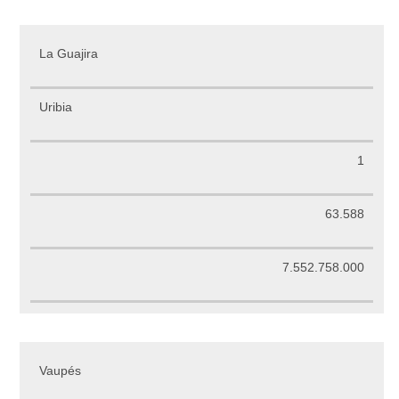
La Guajira
Uribia
1
63.588
7.552.758.000
Vaupés