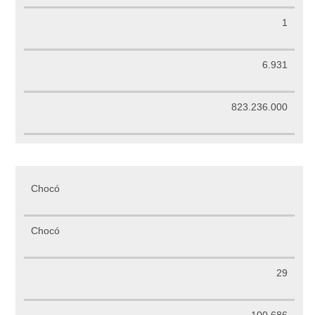
1
6.931
823.236.000
Chocó
Chocó
29
100.686