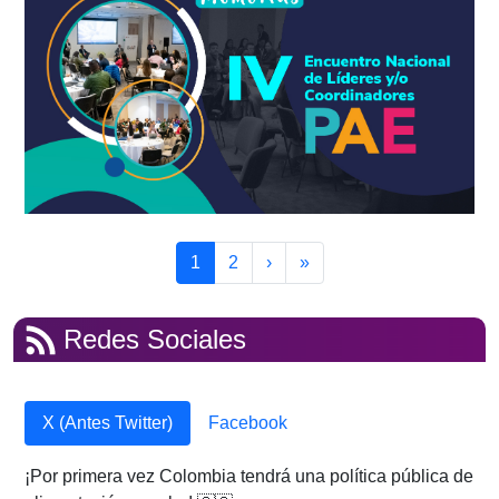
Paginación
Page
Page
Siguiente página
Última página
1
2
›
»
Redes Sociales
X (Antes Twitter)
Facebook
¡Por primera vez Colombia tendrá una política pública de