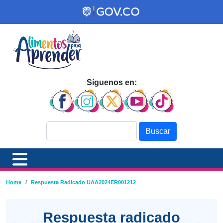
Pasar al contenido principal
Síguenos en:
Buscar
Ruta de navegación
Home
Respuesta Radicado UAA2024ER001212
Respuesta radicado