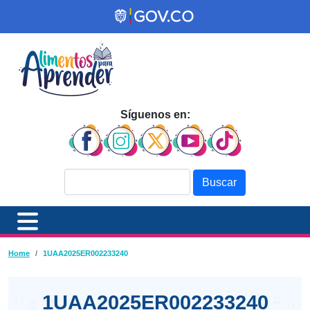
Pasar al contenido principal
Síguenos en:
Buscar
Ruta de navegación
Home
1UAA2025ER002233240
1UAA2025ER002233240