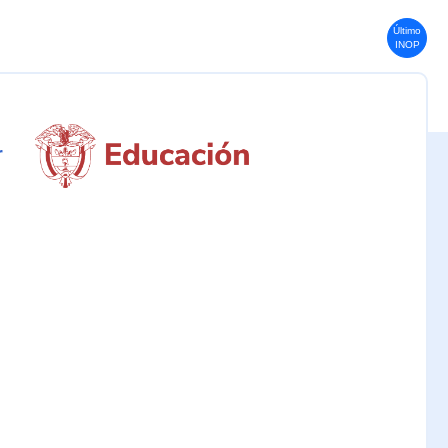
Último
INOP
r