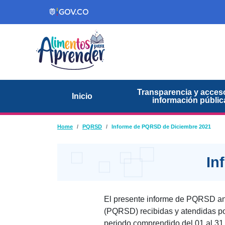
Pasar al contenido principal
Transparencia y acceso
Inicio
información públic
Ruta de navegación
Home
PQRSD
Informe de PQRSD de Diciembre 2021
In
El presente informe de PQRSD ana
(PQRSD) recibidas y atendidas por
periodo comprendido del 01 al 31