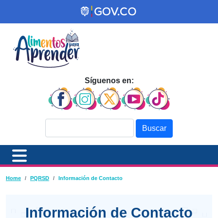
Pasar al contenido principal
Síguenos en:
Buscar
Ruta de navegación
Home
PQRSD
Información de Contacto
Información de Contacto