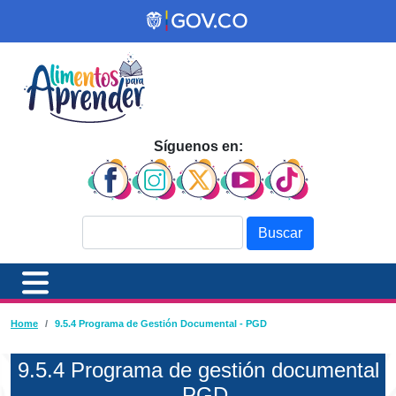
Pasar al contenido principal
Síguenos en:
Buscar
Ruta de navegación
Home
9.5.4 Programa de Gestión Documental - PGD
9.5.4 Programa de gestión documental
- PGD