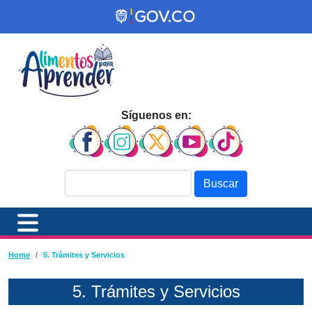
Pasar al contenido principal
Síguenos en:
Buscar
Ruta de navegación
Home
5. Trámites y Servicios
5. Trámites y Servicios