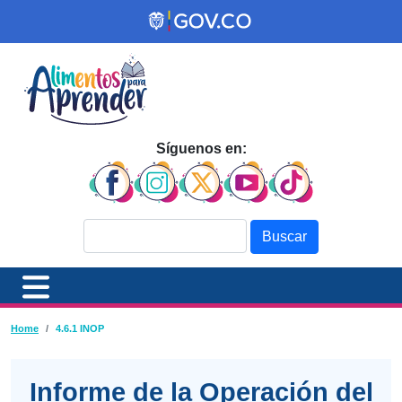
Pasar al contenido principal
Síguenos en:
Buscar
Ruta de navegación
Home
4.6.1 INOP
Informe de la Operación del