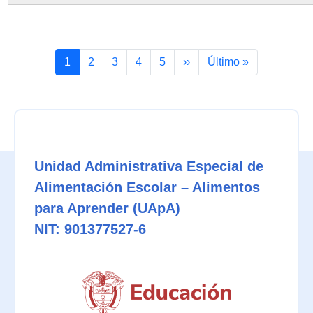
Paginación
Page
Page
Page
Page
Page
Siguiente página
Última página
1
2
3
4
5
››
Último »
Unidad Administrativa Especial de
Alimentación Escolar – Alimentos
para Aprender (UApA)
NIT: 901377527-6