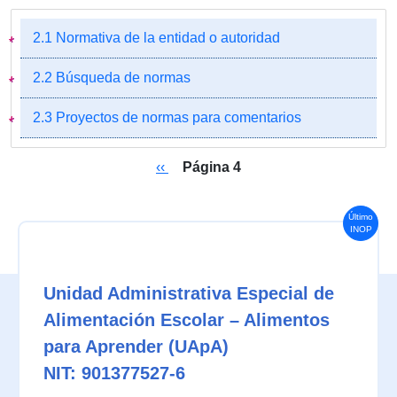
2.1 Normativa de la entidad o autoridad
2.2 Búsqueda de normas
2.3 Proyectos de normas para comentarios
Paginación
Página anterior
‹‹
Página 4
Último
INOP
Unidad Administrativa Especial de
Alimentación Escolar – Alimentos
para Aprender (UApA)
NIT: 901377527-6