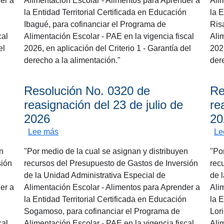
er a
Alimentación Escolar - Alimentos para Aprender a
Ali
n
la Entidad Territorial Certificada en Educación
la E
Ibagué, para cofinanciar el Programa de
Ris
cal
Alimentación Escolar - PAE en la vigencia fiscal
Ali
el
2026, en aplicación del Criterio 1 - Garantía del
2026
derecho a la alimentación."
der
Resolución No. 0320 de
Re
reasignación del 23 de julio de
re
2026
20
gnación del 23 de julio de 2026
sobre Resolución No. 0320 de reasignación del
Lee más
Le
n
"Por medio de la cual se asignan y distribuyen
"Po
sión
recursos del Presupuesto de Gastos de Inversión
rec
de la Unidad Administrativa Especial de
de 
er a
Alimentación Escolar - Alimentos para Aprender a
Ali
n
la Entidad Territorial Certificada en Educación
la E
Sogamoso, para cofinanciar el Programa de
Lor
cal
Alimentación Escolar - PAE en la vigencia fiscal
Ali