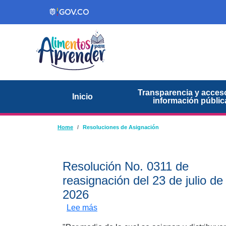
Pasar al contenido principal
Transparencia y acceso
Inicio
información públic
Ruta de navegación
Home
Resoluciones de Asignación
Resolución No. 0311 de
reasignación del 23 de julio de
2026
sobre Resolución No. 0311 de reasi
Lee más