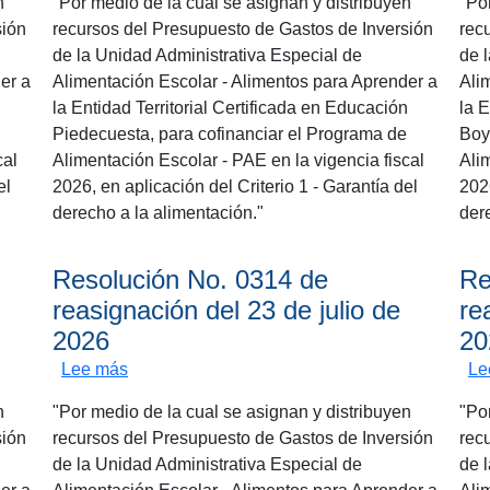
n
"Por medio de la cual se asignan y distribuyen
"Po
sión
recursos del Presupuesto de Gastos de Inversión
rec
de la Unidad Administrativa Especial de
de 
er a
Alimentación Escolar - Alimentos para Aprender a
Ali
n
la Entidad Territorial Certificada en Educación
la E
Piedecuesta, para cofinanciar el Programa de
Boy
cal
Alimentación Escolar - PAE en la vigencia fiscal
Ali
el
2026, en aplicación del Criterio 1 - Garantía del
2026
derecho a la alimentación."
der
Resolución No. 0314 de
Re
reasignación del 23 de julio de
re
2026
20
gnación del 23 de julio de 2026
sobre Resolución No. 0314 de reasignación del
Lee más
Le
n
"Por medio de la cual se asignan y distribuyen
"Po
sión
recursos del Presupuesto de Gastos de Inversión
rec
de la Unidad Administrativa Especial de
de 