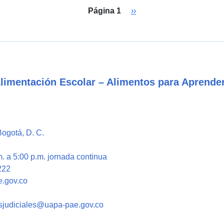
Paginación
Siguiente página
Página 1
››
Alimentación Escolar – Alimentos para Aprende
Bogotá, D. C.
. a 5:00 p.m. jornada continua
222
e.gov.co
nesjudiciales@uapa-pae.gov.co