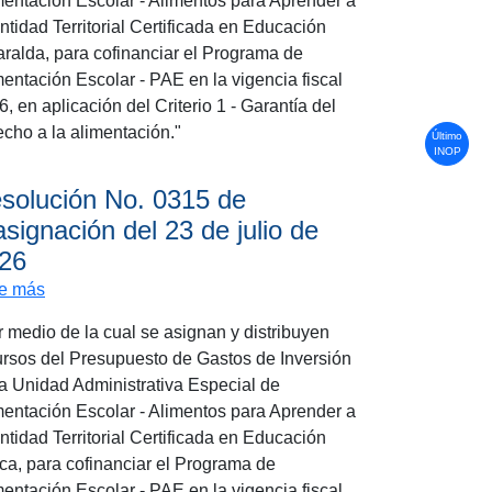
mentación Escolar - Alimentos para Aprender a
ntidad Territorial Certificada en Educación
aralda, para cofinanciar el Programa de
mentación Escolar - PAE en la vigencia fiscal
, en aplicación del Criterio 1 - Garantía del
echo a la alimentación."
Último
INOP
solución No. 0315 de
asignación del 23 de julio de
26
 23 de julio de 2026
sobre Resolución No. 0315 de reasignación del 23 de jul
e más
r medio de la cual se asignan y distribuyen
ursos del Presupuesto de Gastos de Inversión
la Unidad Administrativa Especial de
mentación Escolar - Alimentos para Aprender a
ntidad Territorial Certificada en Educación
ica, para cofinanciar el Programa de
mentación Escolar - PAE en la vigencia fiscal