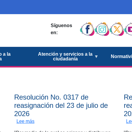
Síguenos
en:
 a la
Atención y servicios a la
Normativ
a
ciudadanía
Resolución No. 0317 de
Re
reasignación del 23 de julio de
re
2026
20
gnación del 23 de julio de 2026
sobre Resolución No. 0317 de reasignación del
Lee más
Le