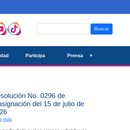
Buscar
idad
Participa
Prensa
solución No. 0296 de
asignación del 15 de julio de
26
 23 de julio de 2026
sobre Resolución No. 0296 de reasignación del 15 de jul
e más